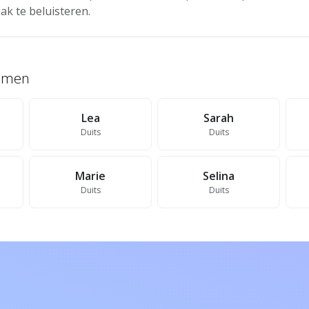
ak te beluisteren.
namen
Lea
Sarah
Duits
Duits
Marie
Selina
Duits
Duits