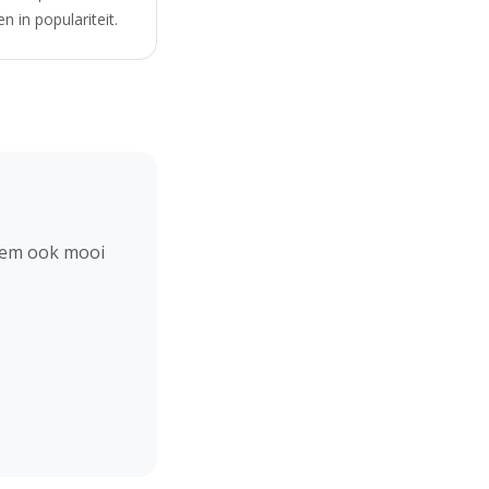
 in populariteit.
hem ook mooi