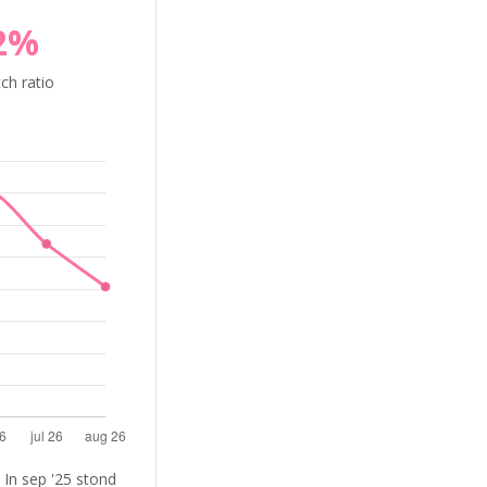
2%
ch ratio
 In sep '25 stond