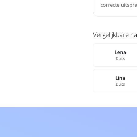
correcte uitspra
Vergelijkbare 
Lena
Duits
Lina
Duits