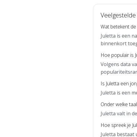
Veelgestelde 
Wat betekent de 
Juletta is een 
binnenkort toe
Hoe populair is J
Volgens data va
populariteitsra
Is Juletta een j
Juletta is een 
Onder welke taal 
Juletta valt in
Hoe spreek je Jul
Juletta bestaat 