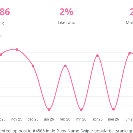
86
2%
ng
Like ratio
Mat
nd
nteel op positie #4586 in de Baby Name Swiper populariteitsranking.