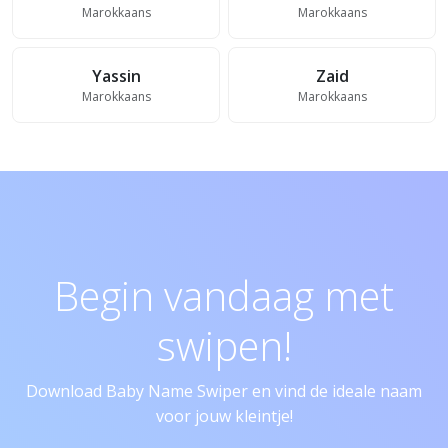
Marokkaans
Marokkaans
Yassin
Zaid
Marokkaans
Marokkaans
Begin vandaag met
swipen!
Download Baby Name Swiper en vind de ideale naam
voor jouw kleintje!