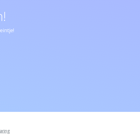
!
intje!
aring