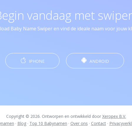
Begin vandaag met swipen
oad Baby Name Swiper en vind de ideale naam voor jouw kle
IPHONE
ANDROID
Copyright © 2026. Ontworpen en ontwikkeld door
Xeropex B.V.
ynamen
·
Blog
·
Top 10 Babynamen
·
Over ons
·
Contact
·
Privacyverkl