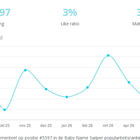
97
3%
ng
Like ratio
Mat
nd
menteel op positie #5597 in de Baby Name Swiper populariteitsrankin