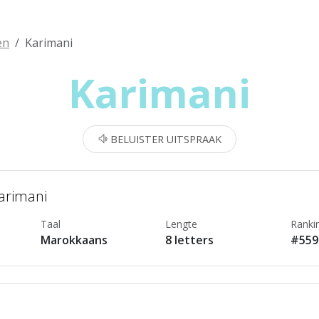
en
Karimani
Karimani
BELUISTER UITSPRAAK
Karimani
Taal
Lengte
Ranki
Marokkaans
8 letters
#559