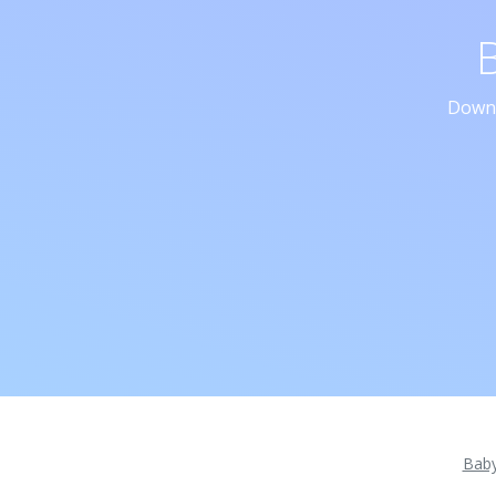
Downl
Bab