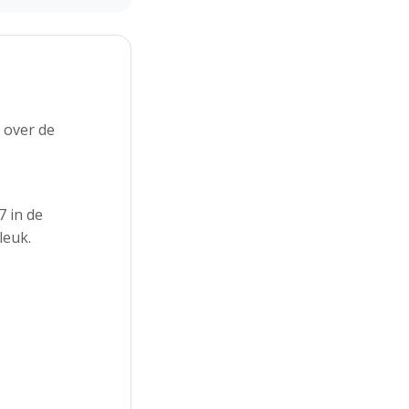
 over de
 in de
leuk.