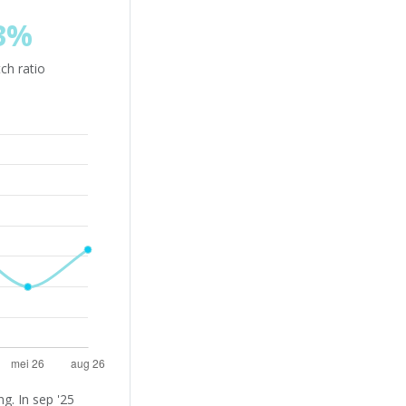
3%
ch ratio
g. In sep '25