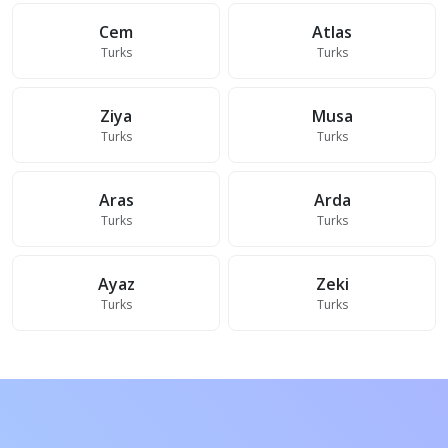
Cem
Atlas
Turks
Turks
Ziya
Musa
Turks
Turks
Aras
Arda
Turks
Turks
Ayaz
Zeki
Turks
Turks