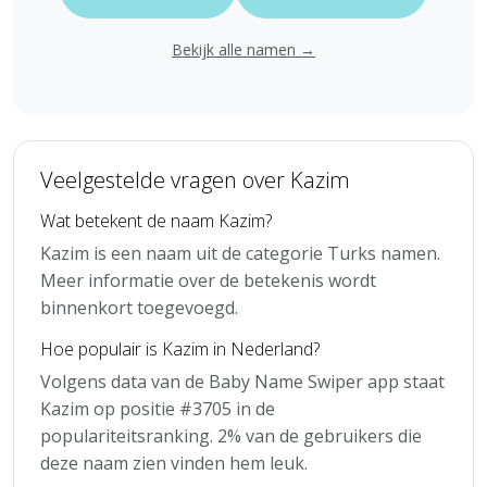
Bekijk alle namen →
Veelgestelde vragen over Kazim
Wat betekent de naam Kazim?
Kazim is een naam uit de categorie Turks namen.
Meer informatie over de betekenis wordt
binnenkort toegevoegd.
Hoe populair is Kazim in Nederland?
Volgens data van de Baby Name Swiper app staat
Kazim op positie #3705 in de
populariteitsranking. 2% van de gebruikers die
deze naam zien vinden hem leuk.