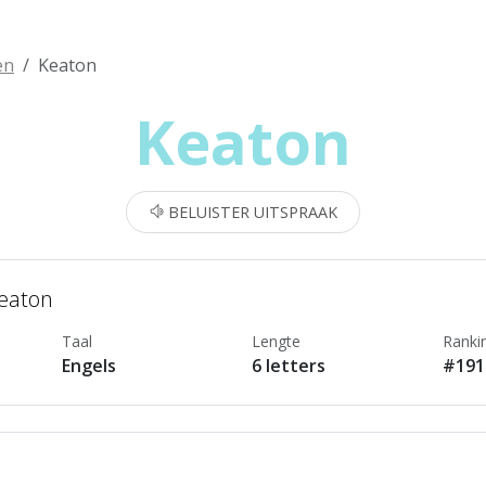
en
Keaton
Keaton
BELUISTER UITSPRAAK
Keaton
Taal
Lengte
Ranki
Engels
6 letters
#191