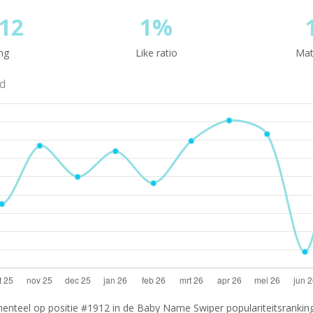
12
1%
ng
Like ratio
Mat
nd
nteel op positie #1912 in de Baby Name Swiper populariteitsranking.