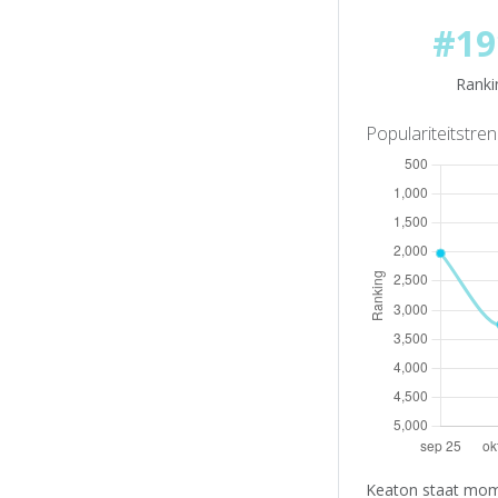
#19
Ranki
Populariteitstre
Keaton staat mome