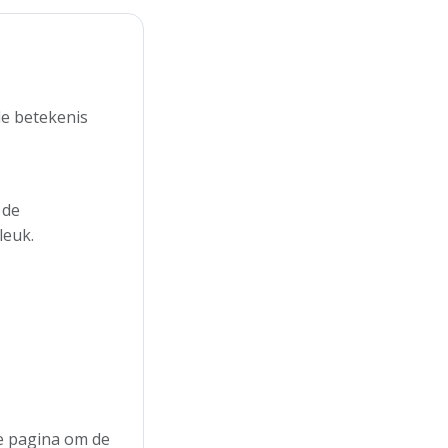
de betekenis
 de
leuk.
de pagina om de