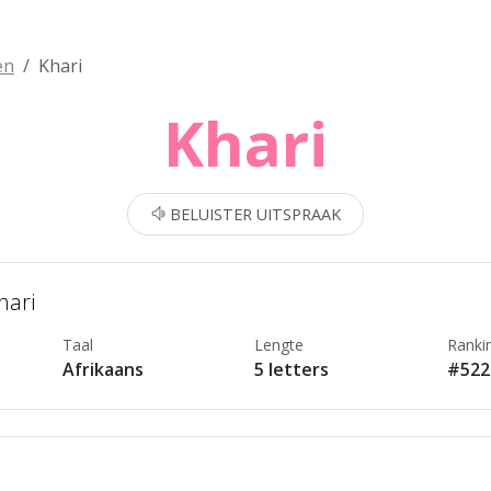
en
Khari
Khari
BELUISTER UITSPRAAK
hari
Taal
Lengte
Ranki
Afrikaans
5 letters
#522