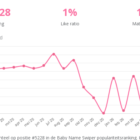
28
1%
ng
Like ratio
Mat
nd
teel op positie #5228 in de Baby Name Swiper populariteitsranking. I