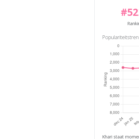
#52
Ranki
Populariteitstre
Khari staat momen