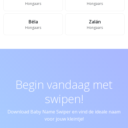
Hongaars
Hongaars
Béla
Zalán
Hongaars
Hongaars
Begin vandaag met
swipen!
Download Baby Name Swiper en vind de ideale naam
voor jouw kleintje!