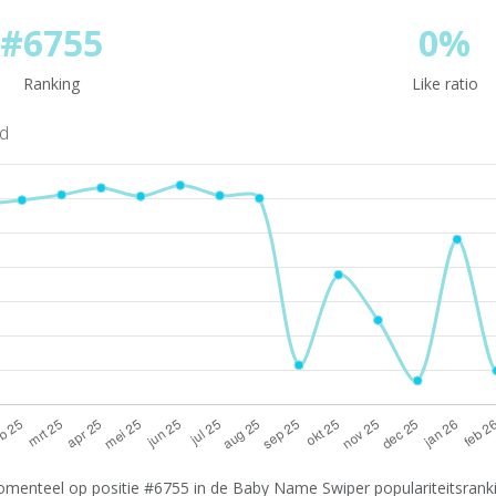
#6755
0%
Ranking
Like ratio
nd
omenteel op positie #6755 in de Baby Name Swiper populariteitsrankin