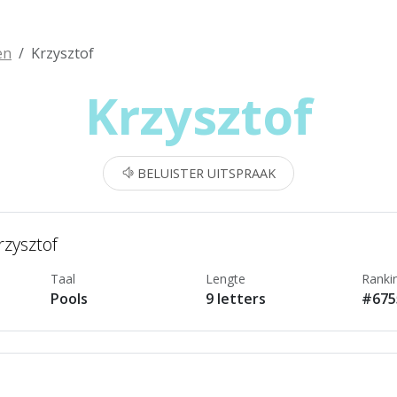
en
Krzysztof
Krzysztof
BELUISTER UITSPRAAK
rzysztof
Taal
Lengte
Ranki
Pools
9 letters
#675