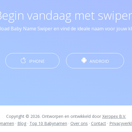
Begin vandaag met swipen
oad Baby Name Swiper en vind de ideale naam voor jouw kle
IPHONE
ANDROID
Copyright © 2026. Ontworpen en ontwikkeld door
Xeropex B.V.
ynamen
·
Blog
·
Top 10 Babynamen
·
Over ons
·
Contact
·
Privacyverkl