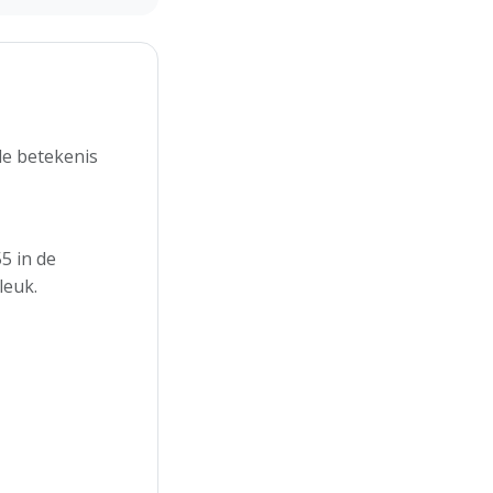
de betekenis
5 in de
leuk.