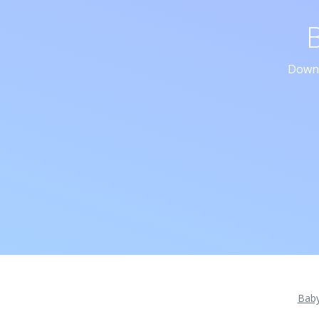
Downl
Bab