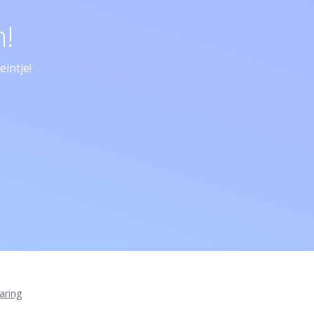
!
intje!
aring