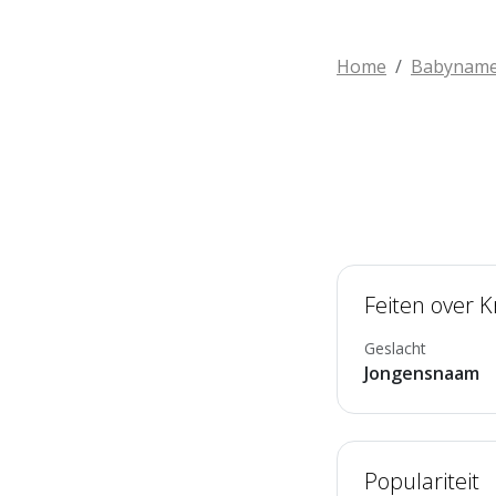
Home
Babynam
Feiten over K
Geslacht
Jongensnaam
Populariteit