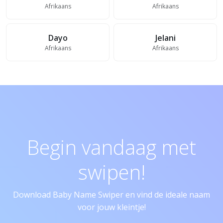
Afrikaans
Afrikaans
Dayo
Jelani
Afrikaans
Afrikaans
Begin vandaag met
swipen!
Download Baby Name Swiper en vind de ideale naam
voor jouw kleintje!