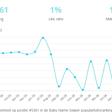
61
1%
ng
Like ratio
Mat
nd
nteel op positie #5361 in de Baby Name Swiper populariteitsranking.