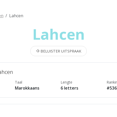
en
Lahcen
Lahcen
BELUISTER UITSPRAAK
Lahcen
Taal
Lengte
Ranki
Marokkaans
6 letters
#536