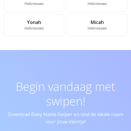
Hebreeuws
Hebreeuws
Yonah
Micah
Hebreeuws
Hebreeuws
Begin vandaag met
swipen!
Download Baby Name Swiper en vind de ideale naam
voor jouw kleintje!