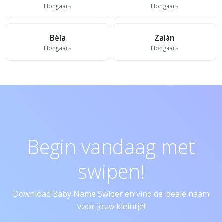
Hongaars
Hongaars
Béla
Zalán
Hongaars
Hongaars
Begin vandaag met
swipen!
Download Baby Name Swiper en vind de ideale naam
voor jouw kleintje!