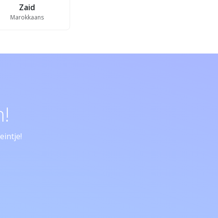
Zaid
Marokkaans
!
intje!