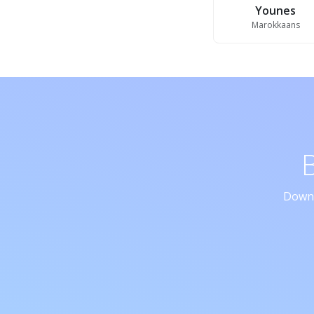
Younes
Marokkaans
Downl