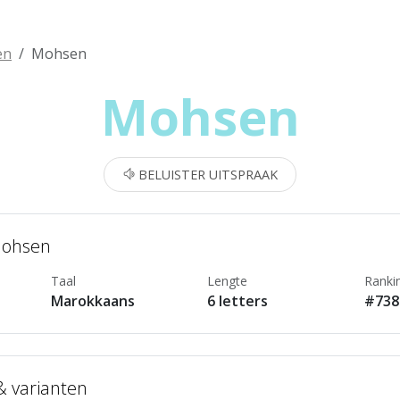
en
Mohsen
Mohsen
BELUISTER UITSPRAAK
Mohsen
Taal
Lengte
Ranki
Marokkaans
6 letters
#738
 & varianten