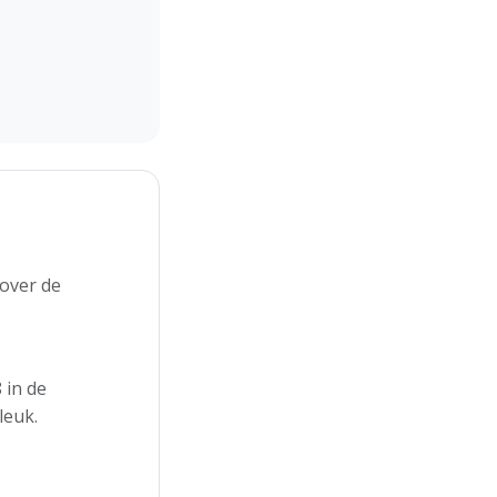
over de
 in de
leuk.