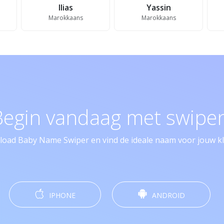
Ilias
Yassin
Marokkaans
Marokkaans
Begin vandaag met swipen
oad Baby Name Swiper en vind de ideale naam voor jouw kle
IPHONE
ANDROID