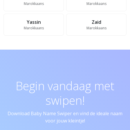
Marokkaans
Marokkaans
Yassin
Zaid
Marokkaans
Marokkaans
Begin vandaag met
swipen!
Download Baby Name Swiper en vind de ideale naam
voor jouw kleintje!