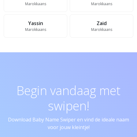
Marokkaans
Marokkaans
Yassin
Zaid
Marokkaans
Marokkaans
Begin vandaag met
swipen!
Download Baby Name Swiper en vind de ideale naam
voor jouw kleintje!