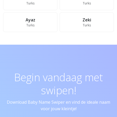
Turks
Turks
Ayaz
Zeki
Turks
Turks
Begin vandaag met
swipen!
Download Baby Name Swiper en vind de ideale naam
voor jouw kleintje!