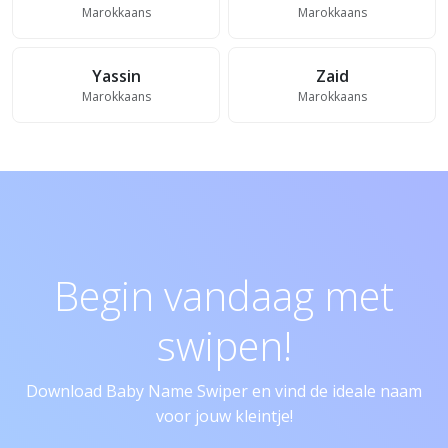
Marokkaans
Marokkaans
Yassin
Zaid
Marokkaans
Marokkaans
Begin vandaag met
swipen!
Download Baby Name Swiper en vind de ideale naam
voor jouw kleintje!