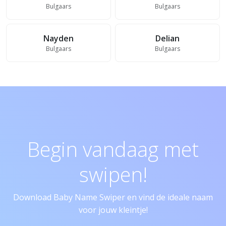
Bulgaars
Bulgaars
Nayden
Delian
Bulgaars
Bulgaars
Begin vandaag met
swipen!
Download Baby Name Swiper en vind de ideale naam
voor jouw kleintje!