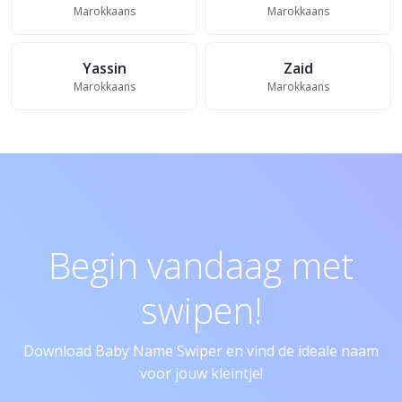
Marokkaans
Marokkaans
Yassin
Zaid
Marokkaans
Marokkaans
Begin vandaag met
swipen!
Download Baby Name Swiper en vind de ideale naam
voor jouw kleintje!