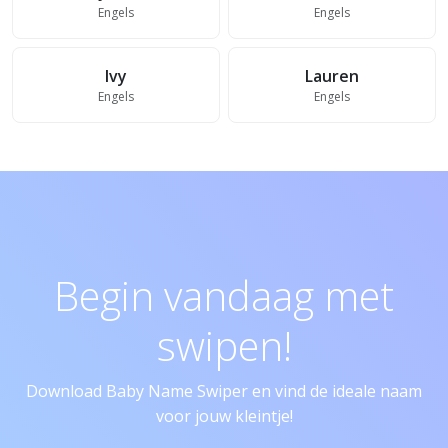
Engels
Engels
Ivy
Lauren
Engels
Engels
Begin vandaag met
swipen!
Download Baby Name Swiper en vind de ideale naam
voor jouw kleintje!