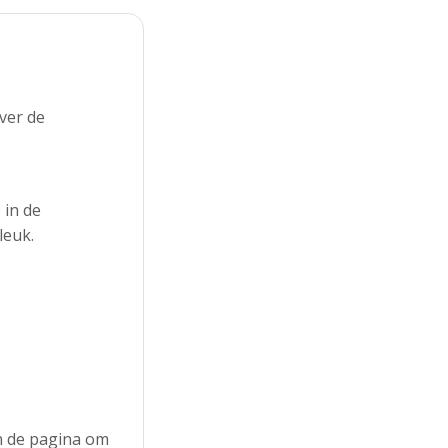
ver de
 in de
leuk.
an de pagina om