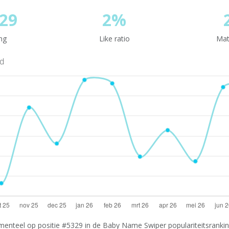
29
2%
ng
Like ratio
Mat
nd
enteel op positie #5329 in de Baby Name Swiper populariteitsranking