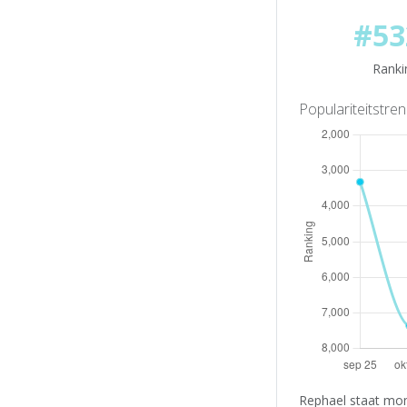
#53
Ranki
Populariteitstre
Rephael staat mom