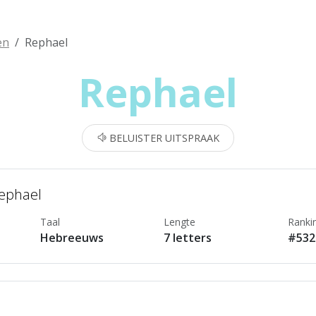
en
Rephael
Rephael
BELUISTER UITSPRAAK
Rephael
Taal
Lengte
Ranki
Hebreeuws
7 letters
#532