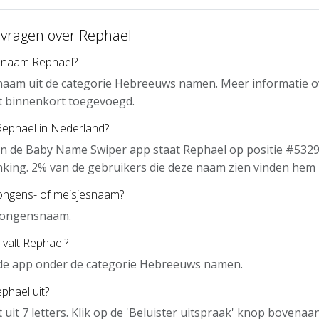
 vragen over Rephael
 naam Rephael?
 naam uit de categorie Hebreeuws namen. Meer informatie o
t binnenkort toegevoegd.
Rephael in Nederland?
n de Baby Name Swiper app staat Rephael op positie #5329
nking. 2% van de gebruikers die deze naam zien vinden hem 
jongens- of meisjesnaam?
 jongensnaam.
 valt Rephael?
 de app onder de categorie Hebreeuws namen.
phael uit?
 uit 7 letters. Klik op de 'Beluister uitspraak' knop bovena