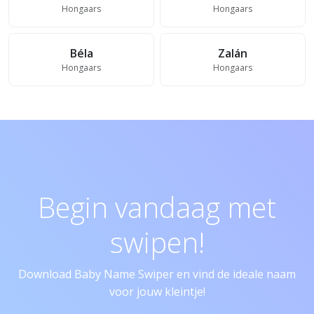
Hongaars
Hongaars
Béla
Zalán
Hongaars
Hongaars
Begin vandaag met
swipen!
Download Baby Name Swiper en vind de ideale naam
voor jouw kleintje!