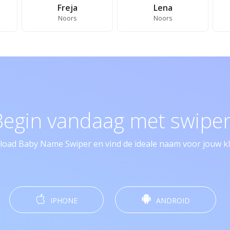
Freja
Lena
Noors
Noors
Begin vandaag met swipen
oad Baby Name Swiper en vind de ideale naam voor jouw kle
IPHONE
ANDROID