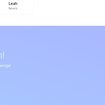
Leah
Noors
!
intje!