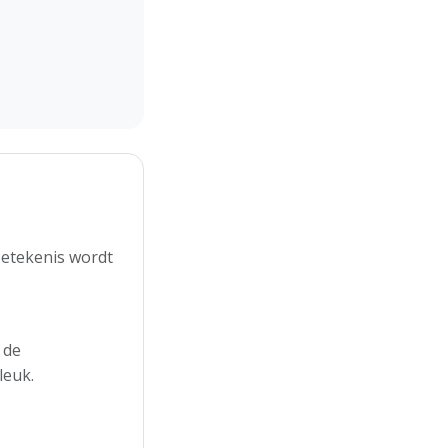
betekenis wordt
 de
leuk.