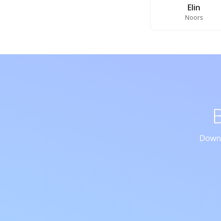
Elin
Noors
Downl