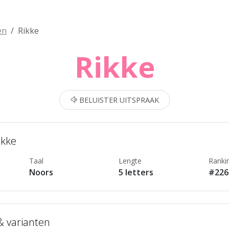
en
Rikke
Rikke
BELUISTER UITSPRAAK
ikke
Taal
Lengte
Ranki
Noors
5 letters
#226
 & varianten