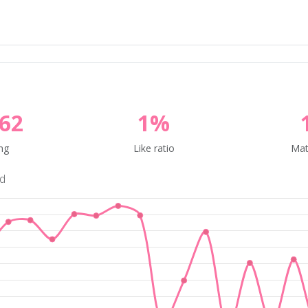
62
1%
ng
Like ratio
Mat
nd