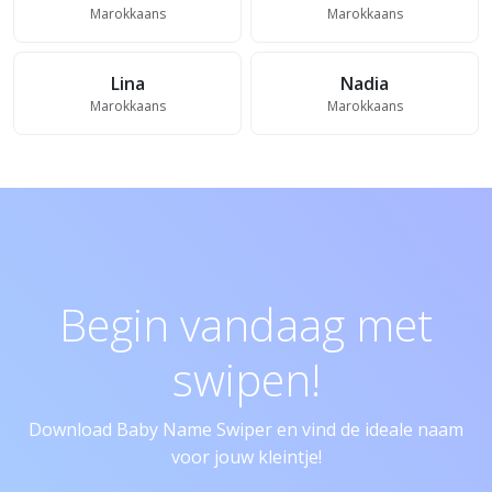
Marokkaans
Marokkaans
Lina
Nadia
Marokkaans
Marokkaans
Begin vandaag met
swipen!
Download Baby Name Swiper en vind de ideale naam
voor jouw kleintje!