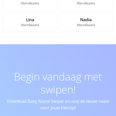
Marokkaans
Marokkaans
Lina
Nadia
Marokkaans
Marokkaans
Begin vandaag met
swipen!
Download Baby Name Swiper en vind de ideale naam
voor jouw kleintje!