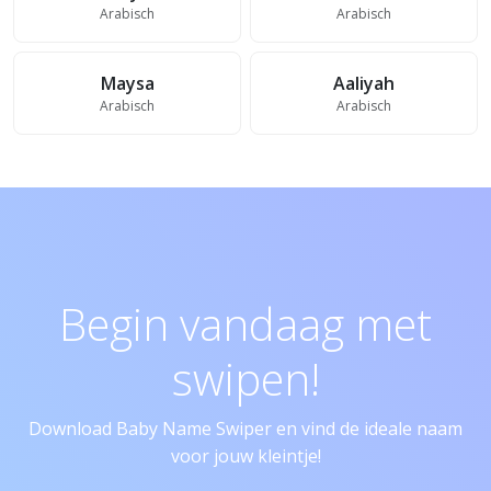
Arabisch
Arabisch
Maysa
Aaliyah
Arabisch
Arabisch
Begin vandaag met
swipen!
Download Baby Name Swiper en vind de ideale naam
voor jouw kleintje!