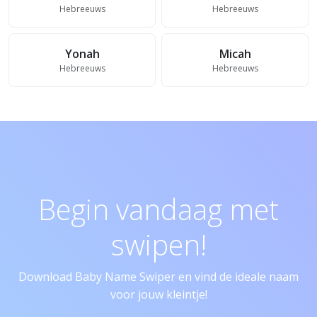
Hebreeuws
Hebreeuws
Yonah
Micah
Hebreeuws
Hebreeuws
Begin vandaag met
swipen!
Download Baby Name Swiper en vind de ideale naam
voor jouw kleintje!