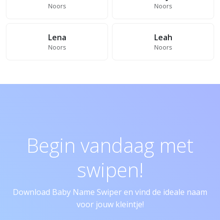
Noors
Noors
Lena
Leah
Noors
Noors
Begin vandaag met
swipen!
Download Baby Name Swiper en vind de ideale naam
voor jouw kleintje!