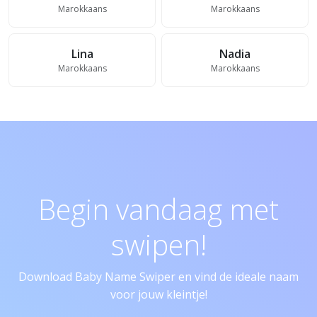
Marokkaans
Marokkaans
Lina
Nadia
Marokkaans
Marokkaans
Begin vandaag met
swipen!
Download Baby Name Swiper en vind de ideale naam
voor jouw kleintje!