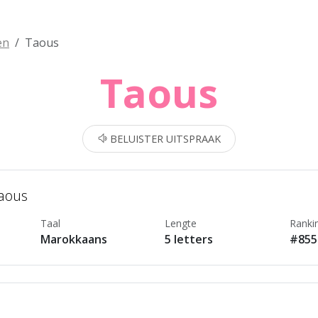
en
Taous
Taous
BELUISTER UITSPRAAK
Taous
Taal
Lengte
Ranki
Marokkaans
5 letters
#855