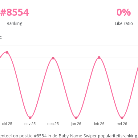
#8554
0%
Ranking
Like ratio
nd
teel op positie #8554 in de Baby Name Swiper populariteitsranking. 