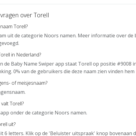
vragen over Torell
 naam Torell?
aam uit de categorie Noors namen. Meer informatie over de
gevoegd.
Torell in Nederland?
n de Baby Name Swiper app staat Torell op positie #9008 i
nking. 0% van de gebruikers die deze naam zien vinden hem 
ngens- of meisjesnaam?
ongensnaam.
valt Torell?
de app onder de categorie Noors namen.
ell uit?
it 6 letters. Klik op de 'Beluister uitspraak' knop bovenaan