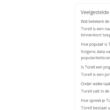
Veelgestelde 
Wat betekent de
Torell is een n
binnenkort toe
Hoe populair is 
Volgens data va
populariteitsra
Is Torell een jo
Torell is een j
Onder welke taal 
Torell valt in 
Hoe spreek je Tor
Torell bestaat u