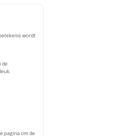
 betekenis wordt
n de
leuk.
 de pagina om de