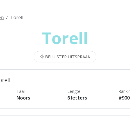
en
Torell
Torell
BELUISTER UITSPRAAK
orell
Taal
Lengte
Ranki
Noors
6 letters
#900