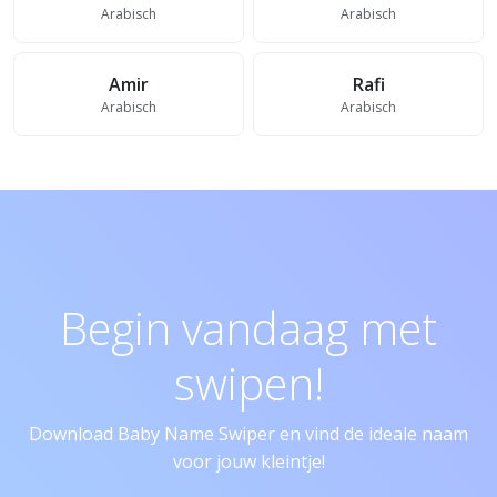
Arabisch
Arabisch
Amir
Rafi
Arabisch
Arabisch
Begin vandaag met
swipen!
Download Baby Name Swiper en vind de ideale naam
voor jouw kleintje!