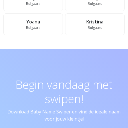
Bulgaars
Bulgaars
Yoana
Kristina
Bulgaars
Bulgaars
Begin vandaag met
swipen!
Download Baby Name Swiper en vind de ideale naam
voor jouw kleintje!