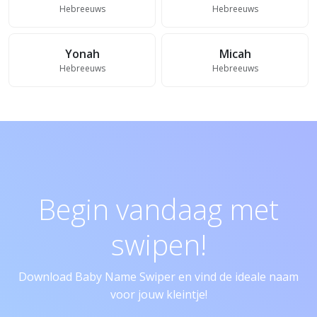
Hebreeuws
Hebreeuws
Yonah
Micah
Hebreeuws
Hebreeuws
Begin vandaag met
swipen!
Download Baby Name Swiper en vind de ideale naam
voor jouw kleintje!