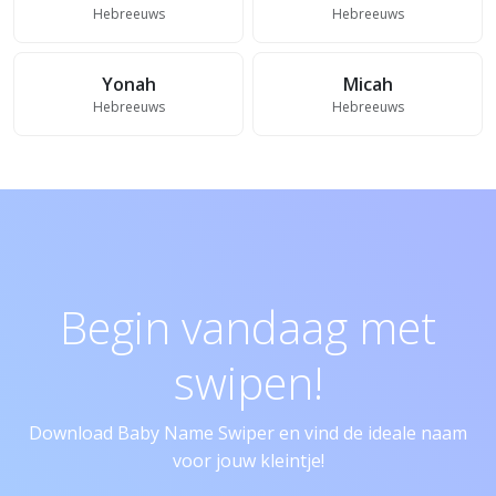
Hebreeuws
Hebreeuws
Yonah
Micah
Hebreeuws
Hebreeuws
Begin vandaag met
swipen!
Download Baby Name Swiper en vind de ideale naam
voor jouw kleintje!