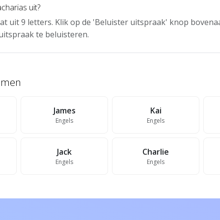
charias uit?
t uit 9 letters. Klik op de 'Beluister uitspraak' knop boven
uitspraak te beluisteren.
namen
James
Kai
Engels
Engels
Jack
Charlie
Engels
Engels