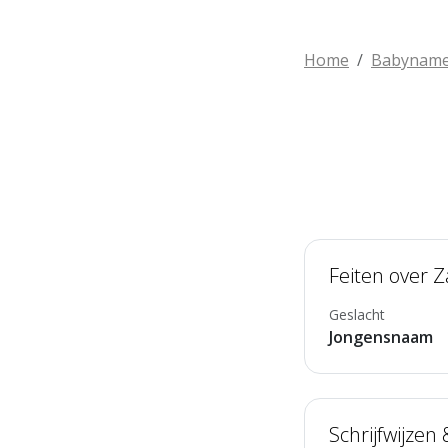
Home
Babynam
Feiten over Z
Geslacht
Jongensnaam
Schrijfwijzen