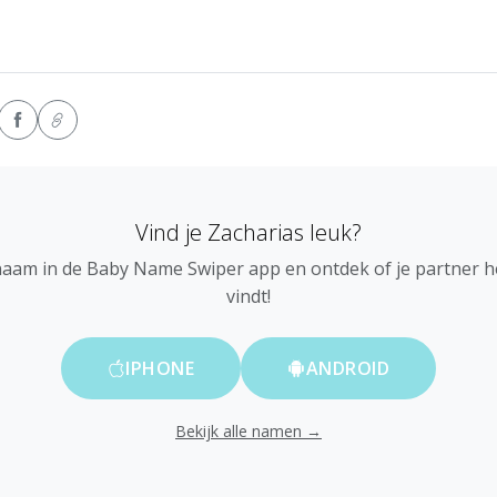
Vind je Zacharias leuk?
naam in de Baby Name Swiper app en ontdek of je partner 
vindt!
IPHONE
ANDROID
Bekijk alle namen →