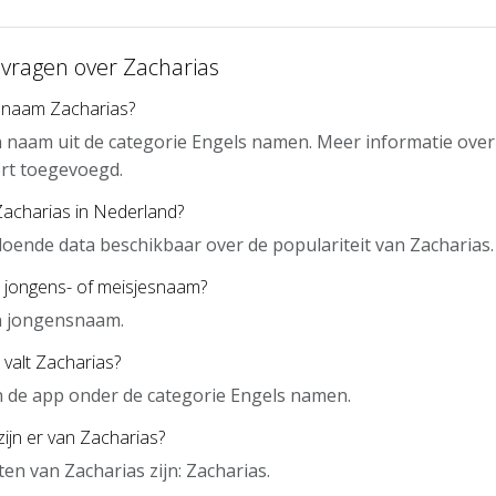
 vragen over Zacharias
 naam Zacharias?
n naam uit de categorie Engels namen. Meer informatie over
rt toegevoegd.
Zacharias in Nederland?
doende data beschikbaar over de populariteit van Zacharias.
n jongens- of meisjesnaam?
en jongensnaam.
 valt Zacharias?
in de app onder de categorie Engels namen.
zijn er van Zacharias?
en van Zacharias zijn: Zacharias.