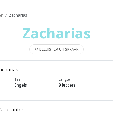
en
Zacharias
Zacharias
BELUISTER UITSPRAAK
acharias
Taal
Lengte
Engels
9 letters
 & varianten