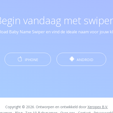
Begin vandaag met swipen
oad Baby Name Swiper en vind de ideale naam voor jouw kle
IPHONE
ANDROID
Copyright © 2026. Ontworpen en ontwikkeld door
Xeropex B.V.
ynamen
·
Blog
·
Top 10 Babynamen
·
Over ons
·
Contact
·
Privacyverkl