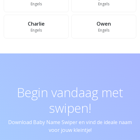
Engels
Engels
Charlie
Owen
Engels
Engels
Begin vandaag met
swipen!
Download Baby Name Swiper en vind de ideale naam
voor jouw kleintje!