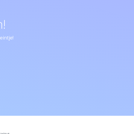
!
intje!
aring