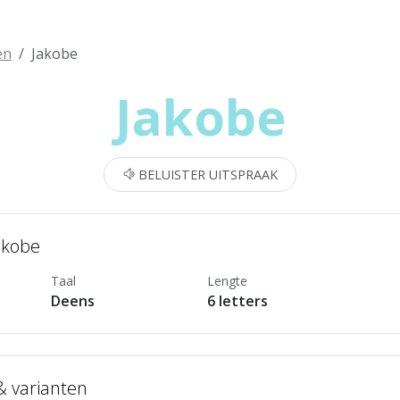
en
Jakobe
Jakobe
BELUISTER UITSPRAAK
akobe
Taal
Lengte
Deens
6 letters
 & varianten