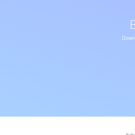
Downl
Bab