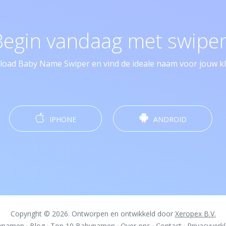
Begin vandaag met swipen
oad Baby Name Swiper en vind de ideale naam voor jouw kle
IPHONE
ANDROID
Copyright © 2026. Ontworpen en ontwikkeld door
Xeropex B.V.
ynamen
·
Blog
·
Top 10 Babynamen
·
Over ons
·
Contact
·
Privacyverkl