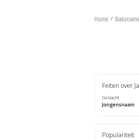
Home
Babynam
Feiten over J
Geslacht
Jongensnaam
Populariteit