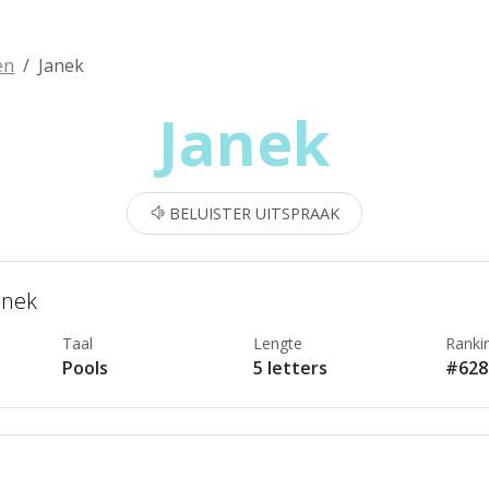
en
Janek
Janek
BELUISTER UITSPRAAK
anek
Taal
Lengte
Ranki
Pools
5 letters
#628