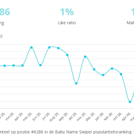
86
1%
ng
Like ratio
Mat
nd
teel op positie #6286 in de Baby Name Swiper populariteitsranking. 