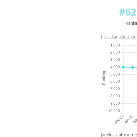
#62
Ranki
Populariteitstre
Janek staat momen