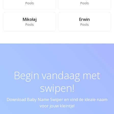
Pools
Pools
Mikołaj
Erwin
Pools
Pools
Begin vandaag met
swipen!
Download Baby Name Swiper en vind de ideale naam
voor jouw kleintje!