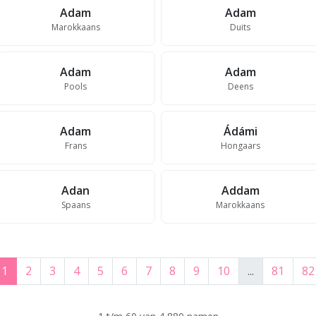
Adam
Adam
Marokkaans
Duits
Adam
Adam
Pools
Deens
Adam
Ádámi
Frans
Hongaars
Adan
Addam
Spaans
Marokkaans
1
2
3
4
5
6
7
8
9
10
...
81
82