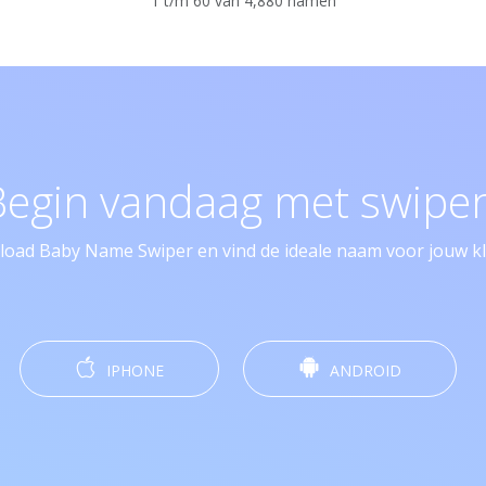
1 t/m 60 van 4,880 namen
Begin vandaag met swipen
oad Baby Name Swiper en vind de ideale naam voor jouw kle
IPHONE
ANDROID