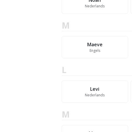
Noah
Nederlands
M
Maeve
Engels
L
Levi
Nederlands
M