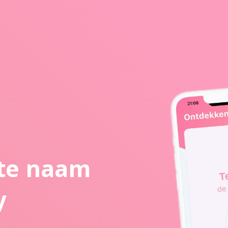
cte naam
y