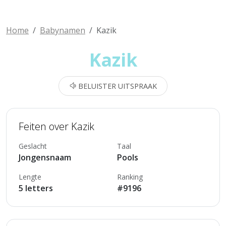
Home
Babynamen
Kazik
Kazik
BELUISTER UITSPRAAK
Feiten over Kazik
Geslacht
Taal
Jongensnaam
Pools
Lengte
Ranking
5 letters
#9196