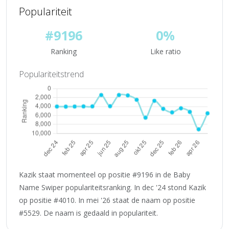
Populariteit
#9196
0%
Ranking
Like ratio
Populariteitstrend
Kazik staat momenteel op positie #9196 in de Baby
Name Swiper populariteitsranking. In dec '24 stond Kazik
op positie #4010. In mei '26 staat de naam op positie
#5529. De naam is gedaald in populariteit.