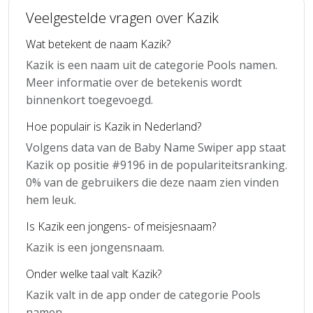
Veelgestelde vragen over Kazik
Wat betekent de naam Kazik?
Kazik is een naam uit de categorie Pools namen.
Meer informatie over de betekenis wordt
binnenkort toegevoegd.
Hoe populair is Kazik in Nederland?
Volgens data van de Baby Name Swiper app staat
Kazik op positie #9196 in de populariteitsranking.
0% van de gebruikers die deze naam zien vinden
hem leuk.
Is Kazik een jongens- of meisjesnaam?
Kazik is een jongensnaam.
Onder welke taal valt Kazik?
Kazik valt in de app onder de categorie Pools
namen.