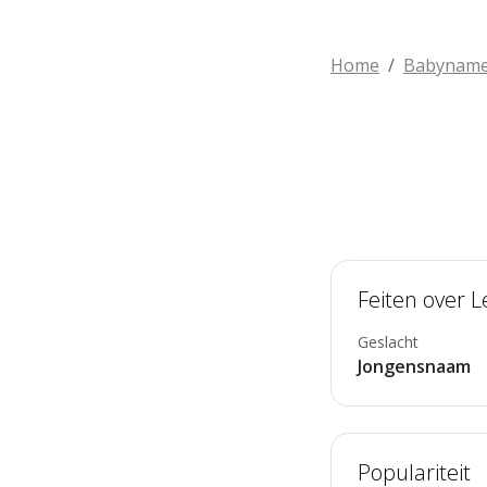
Home
Babynam
Feiten over L
Geslacht
Jongensnaam
Populariteit