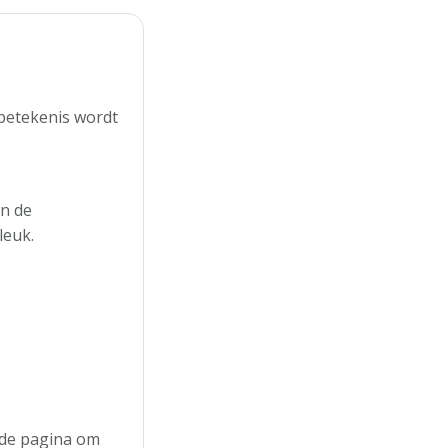
 betekenis wordt
in de
leuk.
n de pagina om