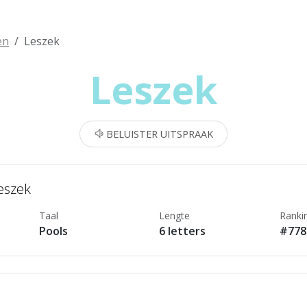
en
Leszek
Leszek
BELUISTER UITSPRAAK
eszek
Taal
Lengte
Ranki
Pools
6 letters
#778