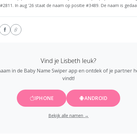
 #2811. In aug '26 staat de naam op positie #3489. De naam is gedaald
Vind je Lisbeth leuk?
naam in de Baby Name Swiper app en ontdek of je partner 
vindt!
IPHONE
ANDROID
Bekijk alle namen →