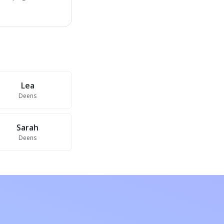
Lea
Deens
Sarah
Deens