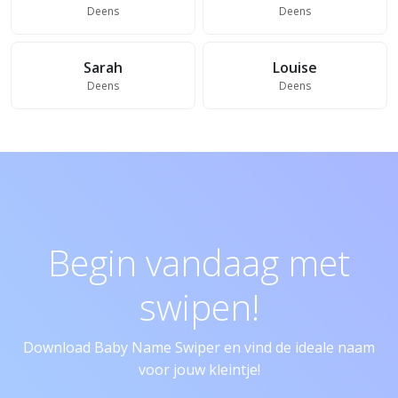
Deens
Deens
Sarah
Louise
Deens
Deens
Begin vandaag met
swipen!
Download Baby Name Swiper en vind de ideale naam
voor jouw kleintje!