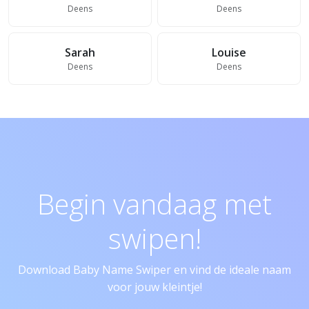
Deens
Deens
Sarah
Louise
Deens
Deens
Begin vandaag met
swipen!
Download Baby Name Swiper en vind de ideale naam
voor jouw kleintje!