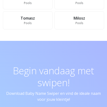
Pools
Pools
Tomasz
Milosz
Pools
Pools
Begin vandaag met
swipen!
Download Baby Name Swiper en vind de ideale naam
voor jouw kleintje!