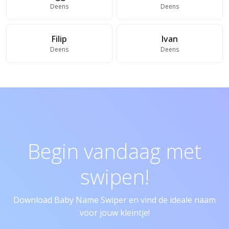
Deens
Deens
Filip
Ivan
Deens
Deens
Begin vandaag met
swipen!
Download Baby Name Swiper en vind de ideale naam
voor jouw kleintje!