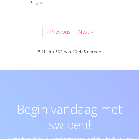
Engels
« Previous
Next »
541 t/m 600 van 10,445 namen
Begin vandaag met
swipen!
Download Baby Name Swiper en vind de ideale naam