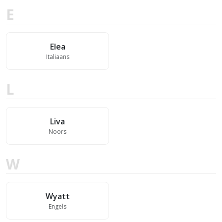
E
Elea
Italiaans
L
Liva
Noors
W
Wyatt
Engels