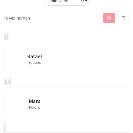
10445 namen
R
Rafael
Spaans
M
Mats
Noors
J