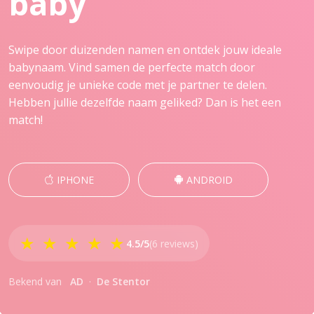
baby
Swipe door duizenden namen en ontdek jouw ideale
babynaam. Vind samen de perfecte match door
eenvoudig je unieke code met je partner te delen.
Hebben jullie dezelfde naam geliked? Dan is het een
match!
IPHONE
ANDROID
★ ★ ★ ★ ★
4.5/5
(6 reviews)
Bekend van
AD
·
De Stentor